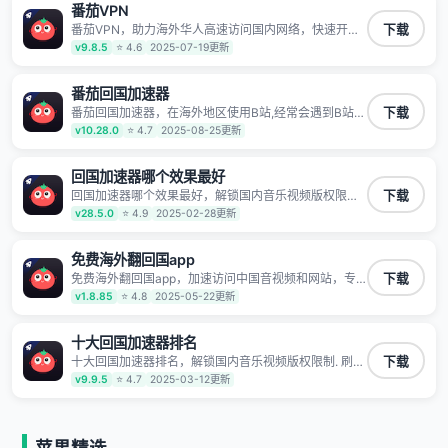
番茄VPN
TV、西瓜视频、QQ音乐、网易云音乐、酷狗音乐、YY
等主流网站应用解除限制，带你穿梭加速回国。目前已
番茄VPN，助力海外华人高速访问国内网络，快速开启
下载
有上百万用户，用户整体好评95%以上，一对一在线客
国内各直播平台,解决国内视频、音乐卡顿问题；更能加
v9.8.5
⭐ 4.6
2025-07-19更新
服支持，保障你的使用体验。
速海量国服游戏，超低延迟稳定不掉线,畅享国内网络！
番茄回国加速器
番茄回国加速器，在海外地区使用B站,经常会遇到B站地
下载
区版权限制/网络IP屏蔽,缓冲卡顿等问题,使用我们的哔
v10.28.0
⭐ 4.7
2025-08-25更新
哩哔哩专用回国VPN,可加速解决各类网络问题,一键网络
回国,全球智能专线为您提供最优线路,一对一技术客服
7*24小时服务。
回国加速器哪个效果最好
回国加速器哪个效果最好，解锁国内音乐视频版权限制.
下载
刷剧不卡，高清秒开. 有效降低国服游戏延迟. 提升国内
v28.5.0
⭐ 4.9
2025-02-28更新
主流应用访问速度 ; 独创加速黑科技 · 海量边缘. 动态多
线. 智能流控。
免费海外翻回国app
免费海外翻回国app，加速访问中国音视频和网站，专
下载
业回国加速器，帮你加速访问优酷、bilibili、腾讯视频、
v1.8.85
⭐ 4.8
2025-05-22更新
爱奇艺等，加速国服游戏，例如原神、阴阳师、和平精
英、使命召唤、天涯明月刀、一梦江湖、幻书启示录、
明日方舟、战双帕弥什、sky光·遇、另一个伊甸园等国
十大回国加速器排名
内各种服务,回国加速器致力于帮助海外华人和留学生、
十大回国加速器排名，解锁国内音乐视频版权限制. 刷剧
下载
港澳台地区用户提供最好的回国游戏和音乐视频加速服
不卡，高清秒开. 有效降低国服游戏延迟. 提升国内主流
v9.9.5
⭐ 4.7
2025-03-12更新
务，可以在海外或港澳台地区流畅加速国服游戏和音视
应用访问速度 ; 独创加速黑科技 · 海量边缘. 动态多线. 智
频服务，提供专业稳定的全球回国线路和游戏加速专
能流控。
线。能加速访问优酷、爱奇艺、腾讯视频、B站、芒果
TV、西瓜视频、QQ音乐、网易云音乐、酷狗音乐、YY
等主流网站应用解除限制，带你穿梭加速回国。目前已
苹果精选