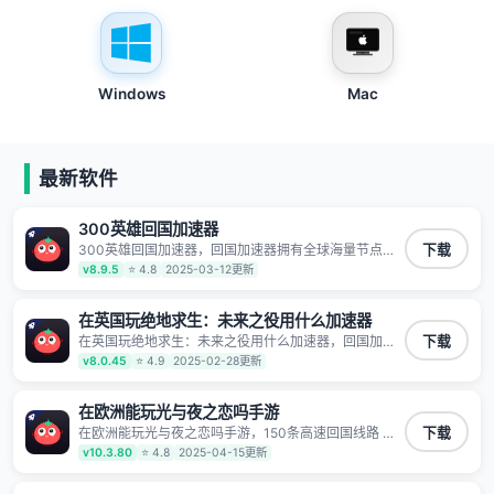
Windows
Mac
最新软件
300英雄回国加速器
300英雄回国加速器，回国加速器拥有全球海量节点覆
下载
盖，运营商专线不卡顿超稳定，专为海外华人和留学生
v8.9.5
⭐ 4.8
2025-03-12更新
打造，帮助海外华人免除地域限制，随时高速稳定低延
迟玩国服游戏、观看高清视频、听高品质音乐。
在英国玩绝地求生：未来之役用什么加速器
在英国玩绝地求生：未来之役用什么加速器，回国加速
下载
器拥有全球海量节点覆盖，运营商专线不卡顿超稳定，
v8.0.45
⭐ 4.9
2025-02-28更新
专为海外华人和留学生打造，帮助海外华人免除地域限
制，随时高速稳定低延迟玩国服游戏、观看高清视频、
听高品质音乐。
在欧洲能玩光与夜之恋吗手游
在欧洲能玩光与夜之恋吗手游，150条高速回国线路 自
下载
有高速中转节点 无需注册 一键连接 提供高速线路 应用
v10.3.80
⭐ 4.8
2025-04-15更新
内直达视频音乐app,快人一步 应用模式 App互不干扰 不
间断的隐私保护 数据加密 隐私保护 保持高速同时确保