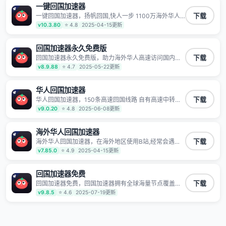
一键回国加速器
一键回国加速器，扬帆回国,快人一步 1100万海外华人
下载
都在用的音乐视频回国加速器 Android iOS Windows
v10.3.80
⭐ 4.8
2025-04-15更新
Mac TV VIP 支持多种加速场景 了解更多 看视频 全球高
速通道搭配第三方CDN节点,解锁加速腾讯视频、爱奇
艺、哔哩哔哩和优酷视频,在国外也能畅快追剧!
回国加速器永久免费版
回国加速器永久免费版，助力海外华人高速访问国内网
下载
络，快速开启国内各直播平台,解决国内视频、音乐卡顿
v8.9.88
⭐ 4.7
2025-05-22更新
问题；更能加速海量国服游戏，超低延迟稳定不掉线,畅
享国内网络！
华人回国加速器
华人回国加速器，150条高速回国线路 自有高速中转节
下载
点 无需注册 一键连接 提供高速线路 应用内直达视频音
v9.0.20
⭐ 4.8
2025-06-08更新
乐app,快人一步 应用模式 App互不干扰 不间断的隐私保
护 数据加密 隐私保护 保持高速同时确保数据不泄露 阻
止第三方对数据进行窃取和监听
海外华人回国加速器
海外华人回国加速器，在海外地区使用B站,经常会遇到B
下载
站地区版权限制/网络IP屏蔽,缓冲卡顿等问题,使用我们
v7.85.0
⭐ 4.9
2025-04-15更新
的哔哩哔哩专用回国VPN,可加速解决各类网络问题,一键
网络回国,全球智能专线为您提供最优线路,一对一技术客
服7*24小时服务。
回国加速器免费
回国加速器免费，回国加速器拥有全球海量节点覆盖，
下载
运营商专线不卡顿超稳定，专为海外华人和留学生打
v9.8.5
⭐ 4.6
2025-07-19更新
造，帮助海外华人免除地域限制，随时高速稳定低延迟
玩国服游戏、观看高清视频、听高品质音乐。