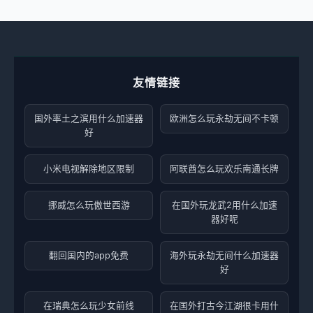
友情链接
国外率土之滨用什么加速器
欧洲怎么玩永劫无间不卡顿
好
小米电视解除地区限制
阿联酋怎么玩欢乐南通长牌
挪威怎么玩傲世西游
在国外玩龙武2用什么加速
器好呢
翻回国内的app免费
海外玩永劫无间什么加速器
好
在瑞典怎么玩少女前线
在国外打古今江湖很卡用什