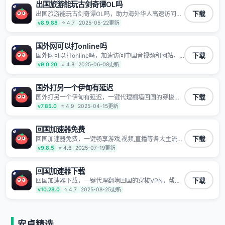
数据不泄露 阻止第三方对数据进行窃取和监听
出国旅游能玩古剑奇谭OL吗
出国旅游能玩古剑奇谭OL吗，助力海外华人高速访问国
下载
内网络，快速开启国内各直播平台,解决国内视频、音乐
v8.9.88
⭐ 4.7
2025-05-22更新
卡顿问题；更能加速海量国服游戏，超低延迟稳定不掉
线,畅享国内网络！
国外网可以打online吗
国外网可以打online吗，加速访问中国音视频和网站，
下载
专业回国加速器，帮你加速访问优酷、bilibili、腾讯视
v9.0.20
⭐ 4.8
2025-06-08更新
频、爱奇艺等，加速国服游戏，例如原神、阴阳师、和
平精英、使命召唤、天涯明月刀、一梦江湖、幻书启示
录、明日方舟、战双帕弥什、sky光·遇、另一个伊甸园
国外打另一个伊甸有延迟
等国内各种服务,回国加速器致力于帮助海外华人和留学
国外打另一个伊甸有延迟，一键代理翻墙回国的穿梭
下载
生、港澳台地区用户提供最好的回国游戏和音乐视频加
VPN，帮助海外华人留学生及港澳台地区用户破除地区
v7.85.0
⭐ 4.9
2025-04-15更新
速服务，可以在海外或港澳台地区流畅加速国服游戏和
版权限制问题，一键降低游戏延迟，加速访问中国网
音视频服务，提供专业稳定的全球回国线路和游戏加速
站、游戏及应用。
专线。能加速访问优酷、爱奇艺、腾讯视频、B站、芒果
回国加速器免费
TV、西瓜视频、QQ音乐、网易云音乐、酷狗音乐、YY
等主流网站应用解除限制，带你穿梭加速回国。目前已
回国加速器免费，一键畅享游戏,视频,直播等各大主流
下载
有上百万用户，用户整体好评95%以上，一对一在线客
App应用,视频加载极速不卡顿。人在海外听歌,玩国服游
v9.8.5
⭐ 4.6
2025-07-19更新
服支持，保障你的使用体验。
戏 简单易用。
回国加速器下载
回国加速器下载，一键代理翻墙回国的穿梭VPN，帮助
下载
海外华人留学生及港澳台地区用户破除地区版权限制问
v10.28.0
⭐ 4.7
2025-08-25更新
题，一键降低游戏延迟，加速访问中国网站、游戏及应
用。
安卓精选