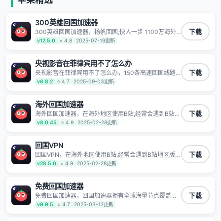
有上百万用户，用户整体好评95%以上，一对一在线客
服支持，保障你的使用体验。
300英雄回国加速器
300英雄回国加速器，扬帆回国,快人一步 1100万海外
下载
华人都在用的音乐视频回国加速器 Android iOS
v12.5.0
⭐ 4.8
2025-07-19更新
Windows Mac TV VIP 支持多种加速场景 了解更多 看
视频 全球高速通道搭配第三方CDN节点,解锁加速腾讯
视频、爱奇艺、哔哩哔哩和优酷视频,在国外也能畅快追
央视影音在菲律宾用不了怎么办
剧!
央视影音在菲律宾用不了怎么办，150条高速回国线路
下载
自有高速中转节点 无需注册 一键连接 提供高速线路 应
v6.8.2
⭐ 4.7
2025-09-03更新
用内直达视频音乐app,快人一步 应用模式 App互不干扰
不间断的隐私保护 数据加密 隐私保护 保持高速同时确
保数据不泄露 阻止第三方对数据进行窃取和监听
海外回国加速器
海外回国加速器，在海外地区使用B站,经常会遇到B站地
下载
区版权限制/网络IP屏蔽,缓冲卡顿等问题,使用我们的哔
v8.0.45
⭐ 4.9
2025-02-28更新
哩哔哩专用回国VPN,可加速解决各类网络问题,一键网络
回国,全球智能专线为您提供最优线路,一对一技术客服
7*24小时服务。
回国VPN
回国VPN，在海外地区使用B站,经常会遇到B站地区版权
下载
限制/网络IP屏蔽,缓冲卡顿等问题,使用我们的哔哩哔哩
v28.5.0
⭐ 4.9
2025-02-28更新
专用回国VPN,可加速解决各类网络问题,一键网络回国,
全球智能专线为您提供最优线路,一对一技术客服7*24小
时服务。
免费回国加速器
免费回国加速器，回国加速器拥有全球海量节点覆盖，
下载
运营商专线不卡顿超稳定，专为海外华人和留学生打
v9.9.5
⭐ 4.7
2025-03-12更新
造，帮助海外华人免除地域限制，随时高速稳定低延迟
玩国服游戏、观看高清视频、听高品质音乐。