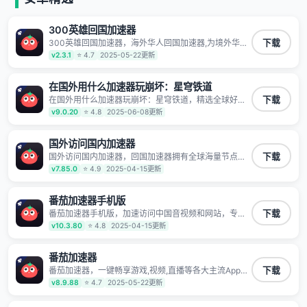
300英雄回国加速器
300英雄回国加速器，海外华人回国加速器,为境外华人
下载
解决海外怎么听歌?海外怎么看剧?海外怎么玩游戏不卡
v2.3.1
⭐ 4.7
2025-05-22更新
等境外难题,全球回国稳定国内节点,专业、流畅加速让海
外党们一键轻松回国,简单好用
在国外用什么加速器玩崩坏：星穹铁道
在国外用什么加速器玩崩坏：星穹铁道，精选全球好物
下载
针对海外华人、留学生和海外出差用户打造的一款高质
v9.0.20
⭐ 4.8
2025-06-08更新
量专属回国加速器,只要身处海外即可一键加速畅享国内
网络:追剧听歌、影音娱乐、游戏电竞、赛事直播、商务
办公、炒股等多场景的应用及网络加速
国外访问国内加速器
国外访问国内加速器，回国加速器拥有全球海量节点覆
下载
盖，运营商专线不卡顿超稳定，专为海外华人和留学生
v7.85.0
⭐ 4.9
2025-04-15更新
打造，帮助海外华人免除地域限制，随时高速稳定低延
迟玩国服游戏、观看高清视频、听高品质音乐。
番茄加速器手机版
番茄加速器手机版，加速访问中国音视频和网站，专业
下载
回国加速器，帮你加速访问优酷、bilibili、腾讯视频、爱
v10.3.80
⭐ 4.8
2025-04-15更新
奇艺等，加速国服游戏，例如原神、阴阳师、和平精
英、使命召唤、天涯明月刀、一梦江湖、幻书启示录、
明日方舟、战双帕弥什、sky光·遇、另一个伊甸园等国
番茄加速器
内各种服务,回国加速器致力于帮助海外华人和留学生、
番茄加速器，一键畅享游戏,视频,直播等各大主流App应
下载
港澳台地区用户提供最好的回国游戏和音乐视频加速服
用,视频加载极速不卡顿。人在海外听歌,玩国服游戏 简
v8.9.88
⭐ 4.7
2025-05-22更新
务，可以在海外或港澳台地区流畅加速国服游戏和音视
单易用。
频服务，提供专业稳定的全球回国线路和游戏加速专
线。能加速访问优酷、爱奇艺、腾讯视频、B站、芒果